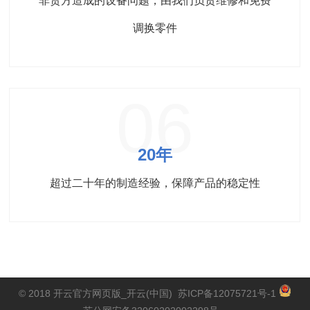
非贵方造成的设备问题，由我们负责维修和免费
调换零件
06
20年
超过二十年的制造经验，保障产品的稳定性
© 2018 开云官方网页版_开云(中国)
苏ICP备12075721号-1