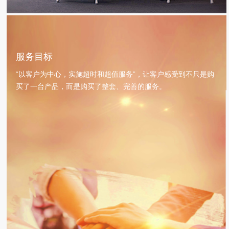
服务目标
“以客户为中心，实施超时和超值服务”，让客户感受到不只是购
买了一台产品，而是购买了整套、完善的服务。