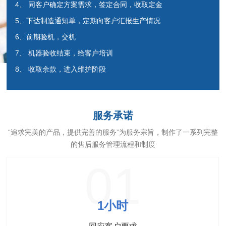
4、 同客户确定方案需求，签定合同，收取定金
5、下达制造通知单，定期向客户汇报生产情况
6、前期验机，交机
7、 机器验收结束，给客户培训
8、 收取余款，进入维护阶段
服务承诺
“追求完美的产品，提供完善的服务”为服务宗旨，制作了一系列完整
的售后服务管理流程和制度
01
1小时