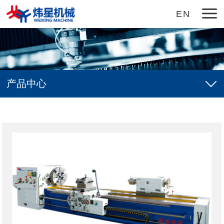
EN
首页
关于我们
产品中心
公司简介
产品中心
企业文化
开云官方网页版_开云(中国)
视频中心
企业荣誉
数控轧辊车磨复合机床
新闻资讯
数控开云官方网页版_开云(中国)
公司新闻
服务支持
开云官方网页版_开云(中国)
行业动态
服务理念
人才招聘
辊环加工机床
服务流程