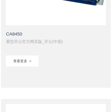
轧辊端面数控刻字机床
开云官方网页版_开云(中国)
服务承诺
轧辊辊身数控雕刻机床
开云官方网页版_开云(中国)
高精密数控激光毛化机床
授权经销商
3D光栅辊
CA8450
在线留言
重型开云官方网页版_开云(中国)
查看更多 >