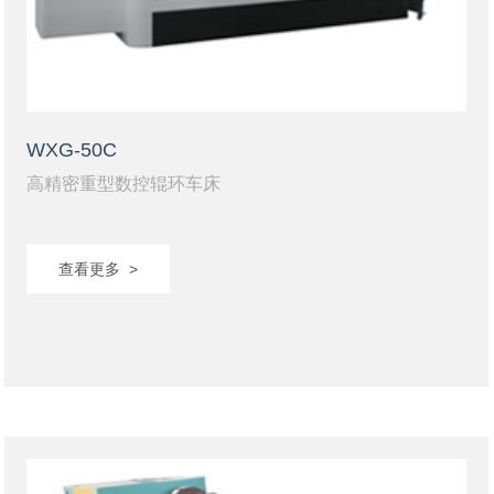
轧辊端面数控刻字机床
开云官方网页版_开云(中国)
服务承诺
轧辊辊身数控雕刻机床
开云官方网页版_开云(中国)
高精密数控激光毛化机床
授权经销商
3D光栅辊
WXG-50C
在线留言
高精密重型数控辊环车床
查看更多 >